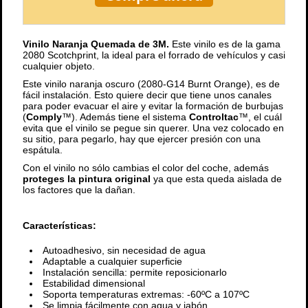
Vinilo Naranja Quemada de 3M.
Este vinilo es de la gama
2080 Scotchprint, la ideal para el forrado de vehículos y casi
cualquier objeto.
Este vinilo naranja oscuro (2080-G14 Burnt Orange), es de
fácil instalación. Esto quiere decir que tiene unos canales
para poder evacuar el aire y evitar la formación de burbujas
(
Comply
™). Además tiene el sistema
Controltac
™, el cuál
evita que el vinilo se pegue sin querer. Una vez colocado en
su sitio, para pegarlo, hay que ejercer presión con una
espátula.
Con el vinilo no sólo cambias el color del coche, además
proteges la pintura original
ya que esta queda aislada de
los factores que la dañan.
Características:
Autoadhesivo, sin necesidad de agua
Adaptable a cualquier superficie
Instalación sencilla: permite reposicionarlo
Estabilidad dimensional
Soporta temperaturas extremas: -60ºC a 107ºC
Se limpia fácilmente con agua y jabón