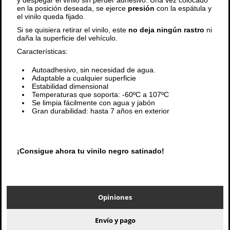
y despegar el vinilo sin perder adhesivo. Una vez colocado
en la posición deseada, se ejerce
presión
con la espátula y
el vinilo queda fijado.
Si se quisiera retirar el vinilo, este
no deja ningún rastro
ni
daña la superficie del vehículo.
Características:
Autoadhesivo, sin necesidad de agua.
Adaptable a cualquier superficie
Estabilidad dimensional
Temperaturas que soporta: -60ºC a 107ºC
Se limpia fácilmente con agua y jabón
Gran durabilidad: hasta 7 años en exterior
¡Consigue ahora tu vinilo negro satinado!
Opiniones
Envío y pago