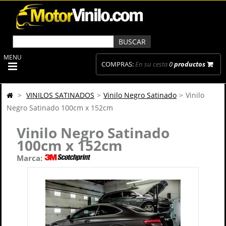
MENU
COMPRAS:
En su cesta
0
productos
>
VINILOS SATINADOS
>
Vinilo Negro Satinado
>
Vinilo
Negro Satinado 100cm x 152cm
Vinilo Negro Satinado
100cm x 152cm
Marca: