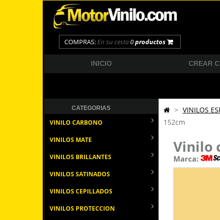
COMPRAS:
En su cesta
0
productos
INICIO
CREAR 
CATEGORIAS
>
VINILOS ES
152cm
VINILO CARBONO
VINILOS MATE
Vinilo
VINILOS BRILLANTES
Marca:
VINILOS SATINADOS
VINILOS CEPILLADOS
VINILOS PROTECCION