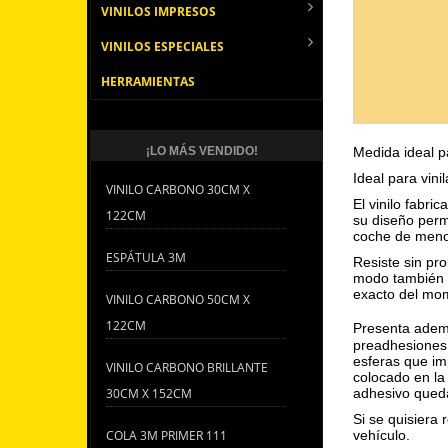
VINILOS IMPRESOS
VINILOS ESPECIALES
HERRAMIENTAS
¡LO MÁS VENDIDO!
Medida ideal p
Ideal para vini
VINILO CARBONO 30CM X
El vinilo fabri
122CM
su diseño perm
coche de menor
ESPÁTULA 3M
Resiste sin pr
modo también p
exacto del mome
VINILO CARBONO 50CM X
122CM
Presenta ademá
preadhesiones 
esferas que im
VINILO CARBONO BRILLANTE
colocado en la 
30CM X 152CM
adhesivo queda
Si se quisiera r
COLA 3M PRIMER 111
vehículo.