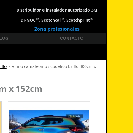
Distribuidor e instalador autorizado 3M
DI-NOC
, Scotchcal
, Scotchprint
TM
TM
TM
Zona profesionales
LOG
CONTACTO
illo
>
Vinilo camaleón psicodélico brillo 300cm x
cm x 152cm