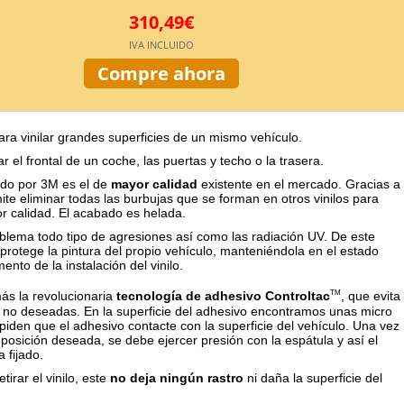
310,49€
IVA INCLUIDO
Compre ahora
ara vinilar grandes superficies de un mismo vehículo.
lar el frontal de un coche, las puertas y techo o la trasera.
cado por 3M es el de
mayor calidad
existente en el mercado. Gracias a
ite eliminar todas las burbujas que se forman en otros vinilos para
 calidad. El acabado es helada.
oblema todo tipo de agresiones así como las radiación UV. De este
rotege la pintura del propio vehículo, manteniéndola en el estado
nto de la instalación del vinilo.
s la revolucionaria
tecnología de adhesivo Controltac
, que evita
TM
no deseadas. En la superficie del adhesivo encontramos unas micro
piden que el adhesivo contacte con la superficie del vehículo. Una vez
posición deseada, se debe ejercer presión con la espátula y así el
 fijado.
etirar el vinilo, este
no deja ningún rastro
ni daña la superficie del