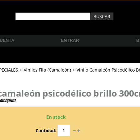
CUENTA
ENTRAR
B
PECIALES
>
Vinilos Flip (Camaleón)
>
Vinilo Camaleón Psicodélico Br
 camaleón psicodélico brillo 300
En stock
Cantidad: