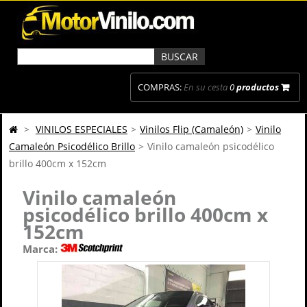
COMPRAS:
En su cesta
0
productos
>
VINILOS ESPECIALES
>
Vinilos Flip (Camaleón)
>
Vinilo
Camaleón Psicodélico Brillo
>
Vinilo camaleón psicodélico
brillo 400cm x 152cm
Vinilo camaleón
psicodélico brillo 400cm x
152cm
Marca: