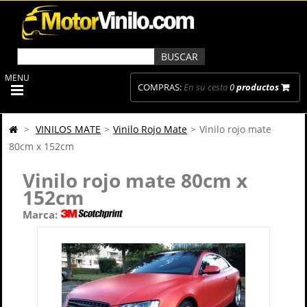
MENU
COMPRAS:
En su cesta
0
productos
>
VINILOS MATE
>
Vinilo Rojo Mate
>
Vinilo rojo mate
80cm x 152cm
Vinilo rojo mate 80cm x
152cm
Marca: