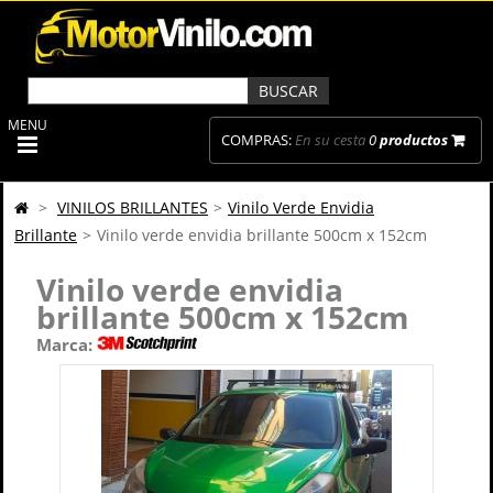
MENU
COMPRAS:
En su cesta
0
productos
>
VINILOS BRILLANTES
>
Vinilo Verde Envidia
Brillante
>
Vinilo verde envidia brillante 500cm x 152cm
Vinilo verde envidia
brillante 500cm x 152cm
Marca: