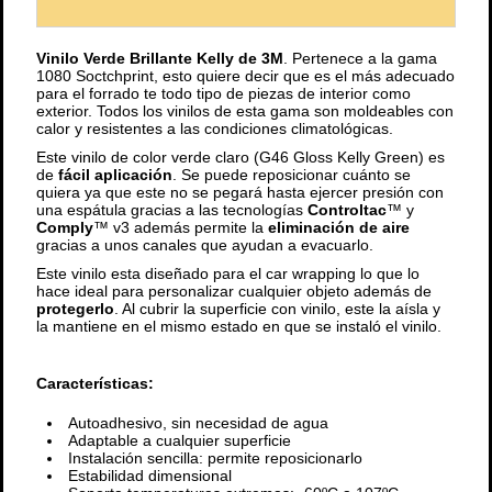
Vinilo Verde Brillante Kelly de 3M
. Pertenece a la gama
1080 Soctchprint, esto quiere decir que es el más adecuado
para el forrado te todo tipo de piezas de interior como
exterior. Todos los vinilos de esta gama son moldeables con
calor y resistentes a las condiciones climatológicas.
Este vinilo de color verde claro (G46 Gloss Kelly Green) es
de
fácil aplicación
. Se puede reposicionar cuánto se
quiera ya que este no se pegará hasta ejercer presión con
una espátula gracias a las tecnologías
Controltac
™ y
Comply
™ v3 además permite la
eliminación de aire
gracias a unos canales que ayudan a evacuarlo.
Este vinilo esta diseñado para el car wrapping lo que lo
hace ideal para personalizar cualquier objeto además de
protegerlo
. Al cubrir la superficie con vinilo, este la aísla y
la mantiene en el mismo estado en que se instaló el vinilo.
Características:
Autoadhesivo, sin necesidad de agua
Adaptable a cualquier superficie
Instalación sencilla: permite reposicionarlo
Estabilidad dimensional