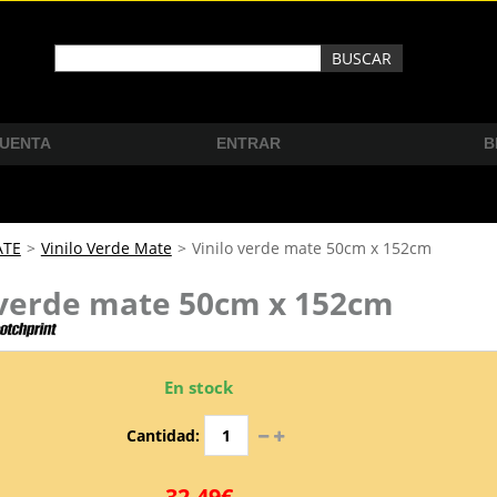
CUENTA
ENTRAR
B
ATE
>
Vinilo Verde Mate
>
Vinilo verde mate 50cm x 152cm
 verde mate 50cm x 152cm
En stock
Cantidad:
32,49€