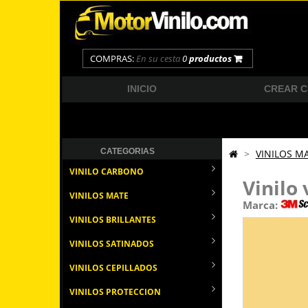
COMPRAS:
En su cesta
0
productos
INICIO
CREAR 
CATEGORIAS
>
VINILOS M
VINILO CARBONO
Vinilo
VINILOS MATE
Marca:
VINILOS BRILLANTES
VINILOS SATINADOS
VINILOS CEPILLADOS
VINILOS PROTECCION