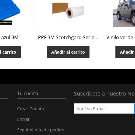
 azul 3M
PPF 3M Scotchgard Serie...
Vinilo verde
l carrito
Añadir al carrito
Añadir 
Suscríbete a nuestro Ne
Tu cuenta
Crear Cuenta
Entrar
Seguimiento de pedido