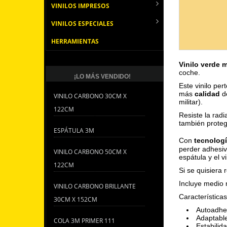
VINILOS IMPRESOS
VINILOS ESPECIALES
HERRAMIENTAS
Vinilo verde 
coche.
¡LO MÁS VENDIDO!
Este vinilo pe
más
calidad
de
VINILO CARBONO 30CM X
militar).
122CM
Resiste la radi
también protege
ESPÁTULA 3M
Con
tecnologí
perder adhesiv
VINILO CARBONO 50CM X
espátula y el vi
122CM
Si se quisiera 
Incluye medio 
VINILO CARBONO BRILLANTE
Características
30CM X 152CM
Autoadhes
Adaptable
COLA 3M PRIMER 111
Estabilid