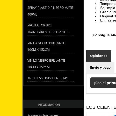
Temperat
SPRAY PLASTIDIP NEGRO MATE
Se limpia
Gran dura
400ML
Original 
El más sen
PROTECTOR BICI
TRANSPARENTE BRILLANTE...
¡Consigue aho
VINILO NEGRO BRILLANTE
10CM X 152CM
Opiniones
VINILO NEGRO BRILLANTE
30CM X 152CM
Envío y pago
KNIFELESS FINISH LINE TAPE
¡Sea el prim
INFORMACIÓN
LOS CLIENT
Preguntas frecuentes