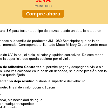
IVA INCLUIDO
Compre ahora
mate 3M
para forrar todo tipo de piezas: desde un detalle a todo un
rtenece a la familia de productos 3M 1080 Scotchprint que es la de
l mercado. Corresponde al llamado Matte Military Green (verde mate
ación UV, la sal, el hielo, el calor y líquidos corrosivos. De este modo
 la superficie que queda cubierta por el vinilo.
a de adhesivo Controltac
, permite pegar y despegar el vinilo sin
TM
o. Una vez colocado en la posición deseada, se ejerce
presión
con la
nilo queda fijado.
retirar
no deja residuo
ni daña la superficie del vehículo.
metro lineal de vinilo: 50cm x 152cm
:
ivo, sin necesidad de agua
 a cualquier superficie
ad dimensional