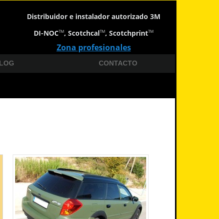
Distribuidor e instalador autorizado 3M
DI-NOC
, Scotchcal
, Scotchprint
TM
TM
TM
Zona profesionales
LOG
CONTACTO