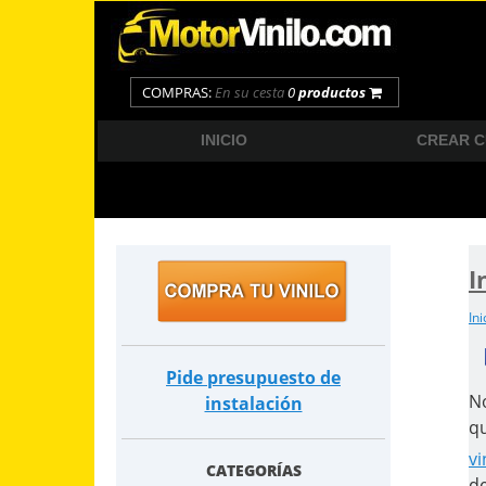
COMPRAS:
En su cesta
0
productos
INICIO
CREAR 
I
Ini
Pide presupuesto de
No
instalación
qu
vi
CATEGORÍAS
de