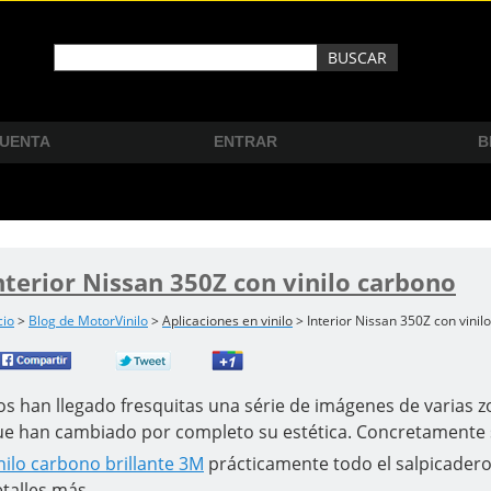
CUENTA
ENTRAR
B
nterior Nissan 350Z con vinilo carbono
cio
>
Blog de MotorVinilo
>
Aplicaciones en vinilo
> Interior Nissan 350Z con vinil
s han llegado fresquitas una série de imágenes de varias z
e han cambiado por completo su estética. Concretamente s
nilo carbono brillante 3M
prácticamente todo el salpicadero
talles más.