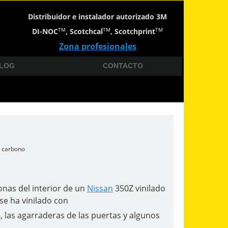
Distribuidor e instalador autorizado 3M
TM
TM
TM
DI-NOC
, Scotchcal
, Scotchprint
Zona profesionales
LOG
CONTACTO
o carbono
onas del interior de un
Nissan
350Z vinilado
e ha vinilado con
, las agarraderas de las puertas y algunos