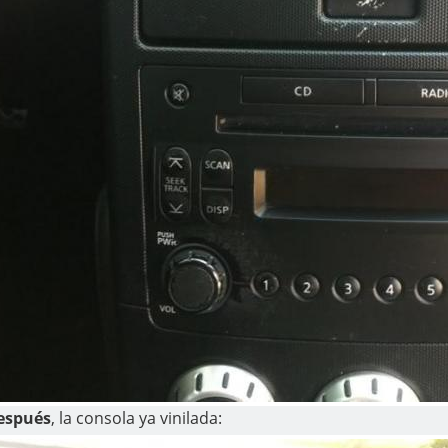
espués
, la consola ya vinilada: