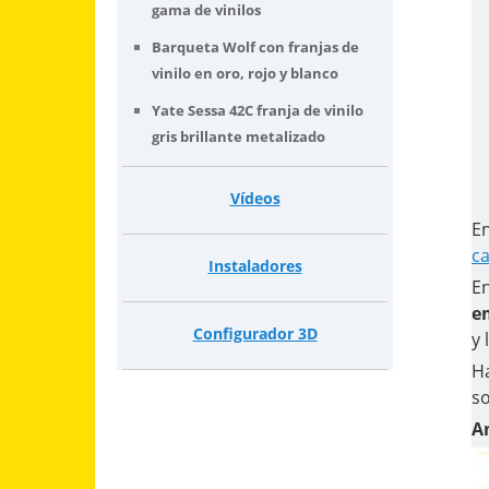
gama de vinilos
Barqueta Wolf con franjas de
vinilo en oro, rojo y blanco
Yate Sessa 42C franja de vinilo
gris brillante metalizado
Vídeos
En
c
Instaladores
En
e
Configurador 3D
y 
Ha
so
A