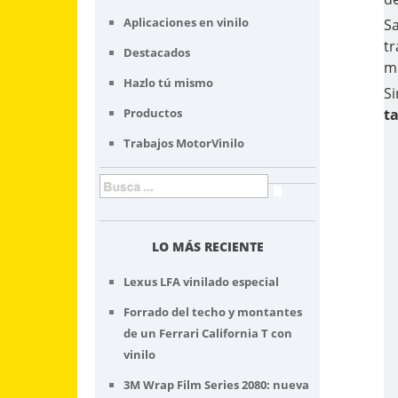
Aplicaciones en vinilo
S
tr
Destacados
m
Hazlo tú mismo
S
t
Productos
Trabajos MotorVinilo
LO MÁS RECIENTE
Lexus LFA vinilado especial
Forrado del techo y montantes
de un Ferrari California T con
vinilo
3M Wrap Film Series 2080: nueva