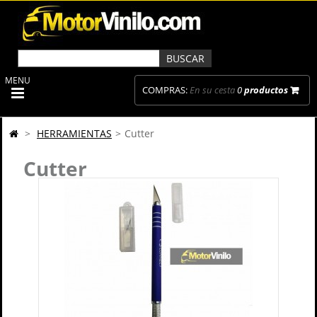
MENU
COMPRAS:
En su cesta
0
productos
>
HERRAMIENTAS
>
Cutter
Cutter