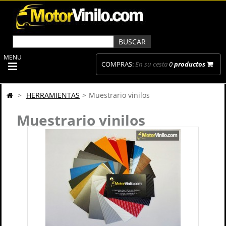
MENU
COMPRAS:
En su cesta
0
productos
>
HERRAMIENTAS
>
Muestrario vinilos
Muestrario vinilos