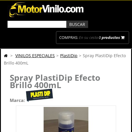
COMPRAS:
En su cesta
0
productos
>
VINILOS ESPECIALES
>
PlastiDip
>
Spray PlastiDip Efecto
Brillo 400mL
Spray PlastiDip Efecto
Brillo 400mL
Marca: