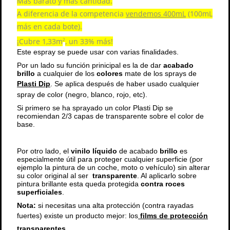
Más barato y más cantidad.
A diferencia de la competencia
vendemos 400mL
(100mL
más en cada bote).
¡Cubre 1,33m
, un 33% más!
2
Este espray se puede usar con varias finalidades.
Por un lado su función prinicipal es la de dar
acabado
brillo
a cualquier de los
colores
mate de los sprays de
Plasti Dip
. Se aplica después de haber usado cualquier
spray de color (negro, blanco, rojo, etc).
Si primero se ha sprayado un color Plasti Dip se
recomiendan 2/3 capas de transparente sobre el color de
base.
Por otro lado, el
vinilo líquido
de acabado
brillo
es
especialmente útil para proteger cualquier superficie (por
ejemplo la pintura de un coche, moto o vehículo) sin alterar
su color original al ser
transparente
. Al aplicarlo sobre
pintura brillante esta queda protegida
contra roces
superficiales
.
Nota:
si necesitas una alta protección (contra rayadas
fuertes) existe un producto mejor: los
films de protección
transparentes
.