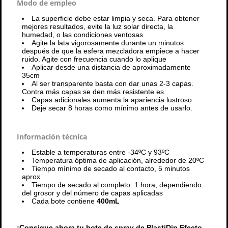
Modo de empleo
La superficie debe estar limpia y seca. Para obtener
mejores resultados, evite la luz solar directa, la
humedad, o las condiciones ventosas
Agite la lata vigorosamente durante un minutos
después de que la esfera mezcladora empiece a hacer
ruido. Agite con frecuencia cuando lo aplique
Aplicar desde una distancia de aproximadamente
35cm
Al ser transparente basta con dar unas 2-3 capas.
Contra más capas se den más resistente es
Capas adicionales aumenta la apariencia lustroso
Deje secar 8 horas como mínimo antes de usarlo.
Información técnica
Estable a temperaturas entre -34ºC y 93ºC
Temperatura óptima de aplicación, alrededor de 20ºC
Tiempo mínimo de secado al contacto, 5 minutos
aprox
Tiempo de secado al completo: 1 hora, dependiendo
del grosor y del número de capas aplicadas
Cada bote contiene
400mL
¡Consigue ahora tu bote de spray de PlastiDip Efecto