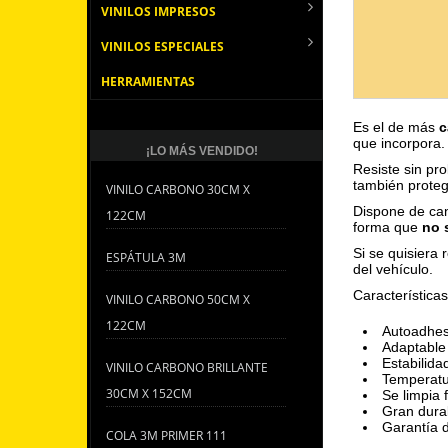
VINILOS IMPRESOS
VINILOS ESPECIALES
HERRAMIENTAS
Es el de más
c
que incorpora.
¡LO MÁS VENDIDO!
Resiste sin pr
también proteg
VINILO CARBONO 30CM X
Dispone de can
122CM
forma que
no 
Si se quisiera r
ESPÁTULA 3M
del vehículo.
Características
VINILO CARBONO 50CM X
122CM
Autoadhes
Adaptable 
Estabilida
VINILO CARBONO BRILLANTE
Temperatu
30CM X 152CM
Se limpia 
Gran durab
Garantía 
COLA 3M PRIMER 111