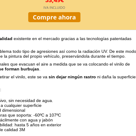
IVA INCLUIDO
Compre ahora
alidad
existente en el mercado gracias a las tecnologías patentadas
oblema todo tipo de agresiones así como la radiación UV. De este mod
e la pintura del propio vehículo, preservándola durante el tiempo.
ales que evacuan el aire a medida que se va colocando el vinilo de
se forman burbujas
.
etirar el vinilo, este se va
sin dejar ningún rastro
ni daña la superficie
:
ivo, sin necesidad de agua.
a cualquier superficie
d dimensional
ras que soporta: -60ºC a 107ºC
fácilmente con agua y jabón
ilidad: hasta 5 años en exterior
de calidad 3M