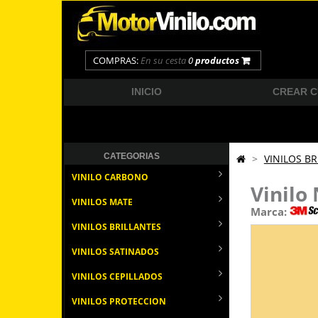
COMPRAS:
En su cesta
0
productos
INICIO
CREAR 
CATEGORIAS
>
VINILOS BR
VINILO CARBONO
Vinilo
VINILOS MATE
Marca:
VINILOS BRILLANTES
VINILOS SATINADOS
VINILOS CEPILLADOS
VINILOS PROTECCION