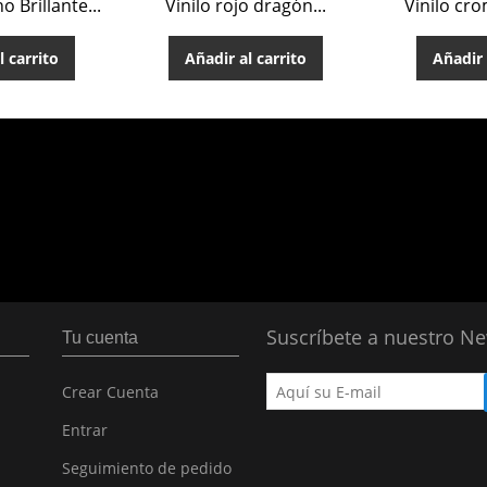
o Brillante...
Vinilo rojo dragón...
Vinilo cr
l carrito
Añadir al carrito
Añadir 
Suscríbete a nuestro Ne
Tu cuenta
Crear Cuenta
Entrar
Seguimiento de pedido