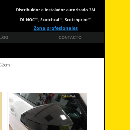
Distribuidor e instalador autorizado 3M
DI-NOC
, Scotchcal
, Scotchprint
TM
TM
TM
Zona profesionales
LOG
CONTACTO
152cm