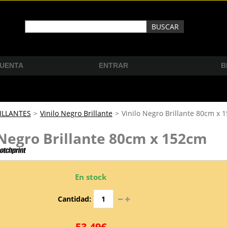
CUENTA
ENTRAR
B
ILLANTES
>
Vinilo Negro Brillante
>
Vinilo Negro Brillante 80cm x 
 Negro Brillante 80cm x 152cm
En stock
Cantidad:
53,49€