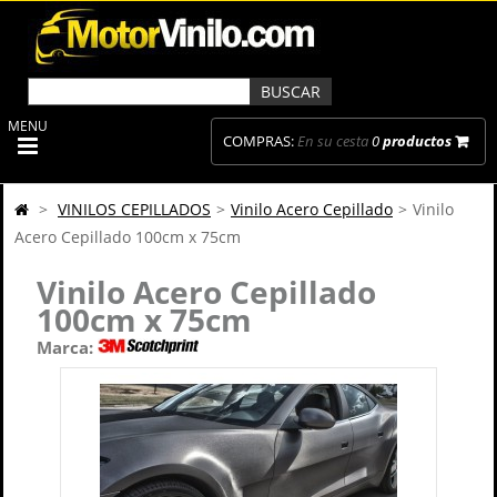
MENU
COMPRAS:
En su cesta
0
productos
>
VINILOS CEPILLADOS
>
Vinilo Acero Cepillado
>
Vinilo
Acero Cepillado 100cm x 75cm
Vinilo Acero Cepillado
100cm x 75cm
Marca: