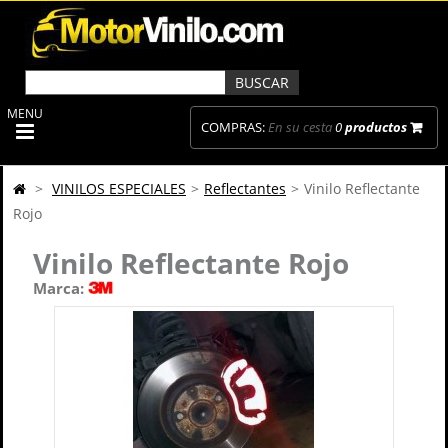
MENU
COMPRAS:
En su cesta
0
productos
>
VINILOS ESPECIALES
>
Reflectantes
>
Vinilo Reflectante
Rojo
Vinilo Reflectante Rojo
Marca: