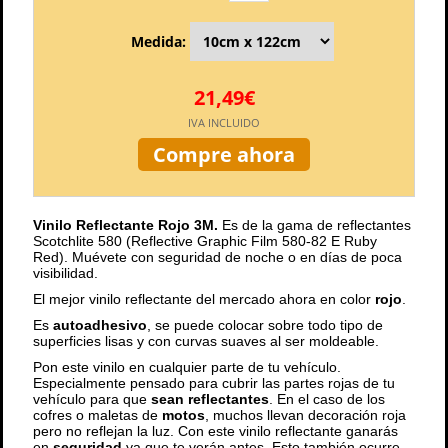
Medida:
21,49€
IVA INCLUIDO
Compre ahora
Vinilo Reflectante Rojo 3M.
Es de la gama de reflectantes
Scotchlite 580 (Reflective Graphic Film 580-82 E Ruby
Red). Muévete con seguridad de noche o en días de poca
visibilidad.
El mejor vinilo reflectante del mercado ahora en color
rojo
.
Es
autoadhesivo
, se puede colocar sobre todo tipo de
superficies lisas y con curvas suaves al ser moldeable.
Pon este vinilo en cualquier parte de tu vehículo.
Especialmente pensado para cubrir las partes rojas de tu
vehículo para que
sean reflectantes
. En el caso de los
cofres o maletas de
motos
, muchos llevan decoración roja
pero no reflejan la luz. Con este vinilo reflectante ganarás
en
seguridad
ya que te verán antes. Esto también ocurre