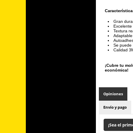
Característica
Gran durab
Excelente 
Textura rea
Adaptable 
Autoadhes
Se puede r
Calidad 3
¡Cubre tu mol
económica!
Opiniones
Envío y pago
¡Sea el prim