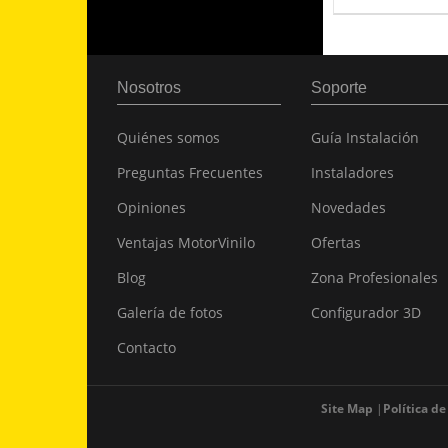
Nosotros
Soporte
Quiénes somos
Guía Instalación
Preguntas Frecuentes
Instaladores
Opiniones
Novedades
Ventajas MotorVinilo
Ofertas
Blog
Zona Profesionales
Galería de fotos
Configurador 3D
Contacto
Site Map
Política de