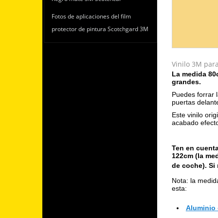
Fotos de aplicaciones del film
protector de pintura Scotchgard 3M
Vinilo 3M par
La medida 80c
grandes.
Puedes forrar l
puertas delante
Este vinilo ori
acabado efecto
Ten en cuenta
122cm (la med
de coche). S
Nota: la medid
esta:
Aluminio