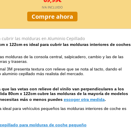
IVA INCLUIDO
Compre ahora
a cubrir las molduras en Aluminio Cepillado
m x 122cm es ideal para cubrir las molduras interiores de coches
as molduras de la consola central, salpicadero, cambio y las de las
ras y traseras.
ginal 3M presenta textura con relieve que se nota al tacto, dando el
 aluminio cepillado más realista del mercado.
 que las vetas con relieve del vinilo van perpendiculares a los
ida 80cm x 122cm cubre las molduras de la mayoría de modelos
i necesitas más o menos puedes
escoger otra medida
.
a ideal para vehículos pequeños las molduras interiores de coche es
 cepillado para molduras de coche pequeño