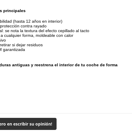
s principales
ilidad (hasta 12 años en interior)
protección contra rayado
l: se nota la textura del efecto cepillado al tacto
a cualquier forma, moldeable con calor
ivo
etirar si dejar residuos
M garantizada
duras antiguas y reestrena el interior de tu coche de forma
ero en escribir su opinión!