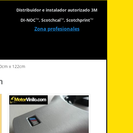
Distribuidor e instalador autorizado 3M
DI-NOC
, Scotchcal
, Scotchprint
TM
TM
TM
Zona profesionales
 80cm x 122cm
m