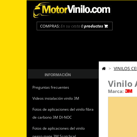
COMPRAS:
En su cesta
0
productos
>
VINILOS C
INFORMACIÓN
Vinilo
Preguntas frecuentes
Marca:
Videos instalación vinilo 3M
Fotos de aplicaciones del vinilo fibra
de carbono 3M DI-NOC
Fotos de aplicaciones del vinilo
negro mate 3M Scotchcal