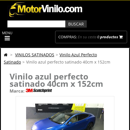
MENU
COMPRAS:
En su cesta
0
productos
>
VINILOS SATINADOS
>
Vinilo Azul Perfecto
Satinado
>
Vinilo azul perfecto satinado 40cm x 152cm
Vinilo azul perfecto
satinado 40cm x 152cm
Marca: