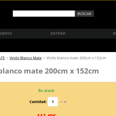
CUENTA
ENTRAR
B
ATE
>
Vinilo Blanco Mate
>
Vinilo blanco mate 200cm x 152cm
 blanco mate 200cm x 152cm
En stock
Cantidad:
112,49€