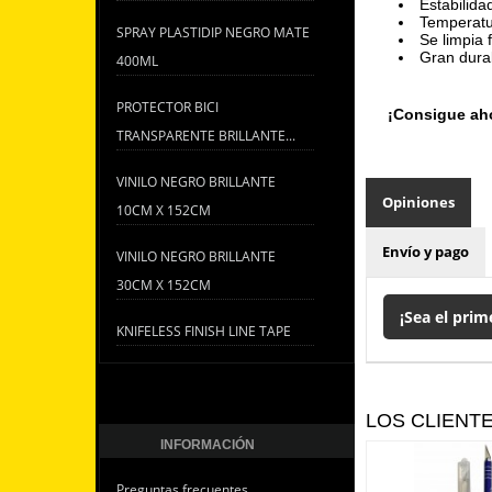
Estabilida
Temperatu
SPRAY PLASTIDIP NEGRO MATE
Se limpia 
Gran durab
400ML
PROTECTOR BICI
¡Consigue aho
TRANSPARENTE BRILLANTE...
VINILO NEGRO BRILLANTE
Opiniones
10CM X 152CM
Envío y pago
VINILO NEGRO BRILLANTE
30CM X 152CM
¡Sea el prim
KNIFELESS FINISH LINE TAPE
LOS CLIENT
INFORMACIÓN
Preguntas frecuentes