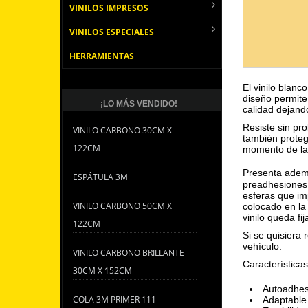
VINILOS IMPRESOS
VINILOS ESPECIALES
HERRAMIENTAS
El vinilo blan
diseño permite
¡LO MÁS VENDIDO!
calidad dejand
Resiste sin pr
VINILO CARBONO 30CM X
también proteg
122CM
momento de la i
Presenta ademá
ESPÁTULA 3M
preadhesiones 
esferas que im
VINILO CARBONO 50CM X
colocado en la
vinilo queda fij
122CM
Si se quisiera r
vehículo.
VINILO CARBONO BRILLANTE
Características
30CM X 152CM
Autoadhes
COLA 3M PRIMER 111
Adaptable 