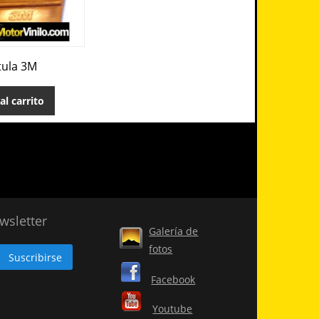
tula 3M
al carrito
wsletter
Galería de
fotos
Facebook
Youtube