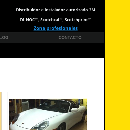
Distribuidor e instalador autorizado 3M
DI-NOC
, Scotchcal
, Scotchprint
TM
TM
TM
Zona profesionales
LOG
CONTACTO