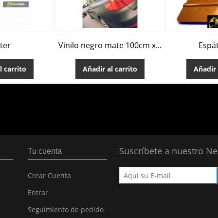
ter
Vinilo negro mate 100cm x...
Espá
l carrito
Añadir al carrito
Añadir 
Suscríbete a nuestro Ne
Tu cuenta
Crear Cuenta
Entrar
Seguimiento de pedido