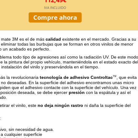
IVA INCLUIDO
Compre ahora
co mate 3M es el de más
calidad
existente en el mercado. Gracias a su
 eliminar todas las burbujas que se forman en otros vinilos de menor
o un acabado es perfecto.
oblema todo tipo de agresiones así como la radiación UV. De este mod
e la pintura del propio vehículo, manteniéndola en el estado exacto de
nstalación del vinilo y preservándola en el tiempo.
s la revolucionaria
tecnología de adhesivo Controltac
, que evita
TM
no deseadas. En la superficie del adhesivo encontramos unas micro
piden que el adhesivo contacte con la superficie del vehículo. Una vez
 posición deseada, se debe ejercer
presión
con la espátula y así el
ado.
etirar el vinilo, este
no deja ningún rastro
ni daña la superficie del
:
ivo, sin necesidad de agua.
a cualquier superficie