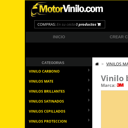
COMPRAS:
En su cesta
0
productos
INICIO
CREAR 
CATEGORIAS
>
VINILOS M
VINILO CARBONO
Vinilo
VINILOS MATE
Marca:
VINILOS BRILLANTES
VINILOS SATINADOS
VINILOS CEPILLADOS
VINILOS PROTECCION