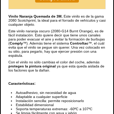
Vinilo Naranja Quemada de 3M.
Este vinilo es de la gama
2080 Scotchprint, la ideal para el forrado de vehículos y casi
cualquier objeto.
Este vinilo naranja oscuro (2080-G14 Burnt Orange), es de
fácil instalación. Esto quiere decir que tiene unos canales
para poder evacuar el aire y evitar la formación de burbujas
(
Comply
™). Además tiene el sistema
Controltac
™, el cuál
evita que el vinilo se pegue sin querer. Una vez colocado en
su sitio, para pegarlo, hay que ejercer presión con una
espátula.
Con el vinilo no sólo cambias el color del coche, además
proteges la pintura original
ya que esta queda aislada de
los factores que la dañan.
Características:
Autoadhesivo, sin necesidad de agua
Adaptable a cualquier superficie
Instalación sencilla: permite reposicionarlo
Estabilidad dimensional
Soporta temperaturas extremas: -60ºC a 107ºC
Se limpia fácilmente con agua y jabón