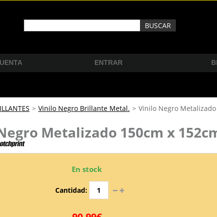
CUENTA
ENTRAR
B
ILLANTES
>
Vinilo Negro Brillante Metal.
>
Vinilo Negro Metalizad
 Negro Metalizado 150cm x 152c
En stock
Cantidad:
90,99€