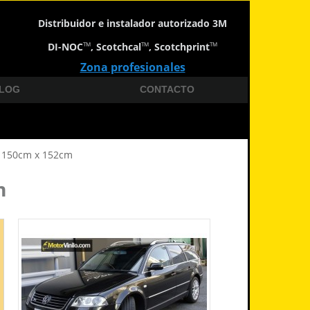
Distribuidor e instalador autorizado 3M
DI-NOC
, Scotchcal
, Scotchprint
TM
TM
TM
Zona profesionales
LOG
CONTACTO
o 150cm x 152cm
m