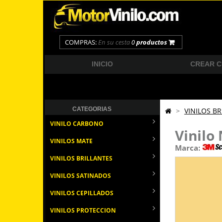
COMPRAS:
En su cesta
0
productos
INICIO
CREAR 
CATEGORIAS
>
VINILOS BR
VINILO CARBONO
Vinilo
VINILOS MATE
Marca:
VINILOS BRILLANTES
VINILOS SATINADOS
VINILOS CEPILLADOS
VINILOS PROTECCION