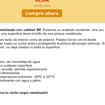
IVA INCLUIDO
Compre ahora
metalizado con calidad 3M
. Presenta un acabado excelente. Una vez
una superficie tiene el brillo de una pintura metalizada.
es tanto de interior como de exterior. Puedes forrar con él desde
s hasta un coche entero protegiendo la pintura del propio vehículo. Si
arlo, no deja residuo ni daña la superficie.
:
ivo, sin necesidad de agua
a cualquier superficie
n sencilla: permite reposicionarlo
d dimensional
emperaturas extremas: -60ºC a 107ºC
fácilmente con agua y jabón
ra tu vinilo negro metalizado!