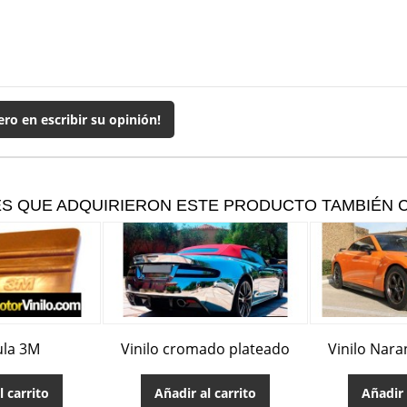
ero en escribir su opinión!
ES QUE ADQUIRIERON ESTE PRODUCTO TAMBIÉN
ula 3M
Vinilo cromado plateado
Vinilo Naran
l carrito
Añadir al carrito
Añadir 