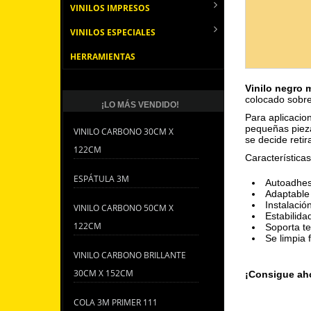
VINILOS IMPRESOS
VINILOS ESPECIALES
HERRAMIENTAS
Vinilo negro 
colocado sobre 
¡LO MÁS VENDIDO!
Para aplicacion
pequeñas pieza
VINILO CARBONO 30CM X
se decide retir
122CM
Características
ESPÁTULA 3M
Autoadhes
Adaptable 
Instalació
VINILO CARBONO 50CM X
Estabilida
122CM
Soporta t
Se limpia 
VINILO CARBONO BRILLANTE
30CM X 152CM
¡Consigue aho
COLA 3M PRIMER 111