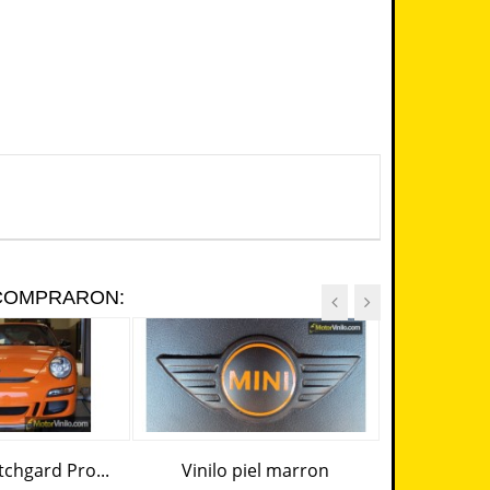
 COMPRARON:
chgard Pro...
Vinilo piel marron
Vinilo Cam