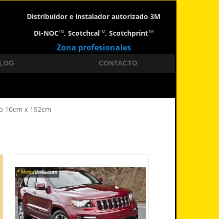
Distribuidor e instalador autorizado 3M
DI-NOC
, Scotchcal
, Scotchprint
TM
TM
TM
Zona profesionales
LOG
CONTACTO
do 10cm x 152cm