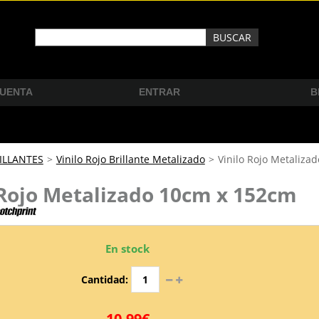
CUENTA
ENTRAR
B
ILLANTES
>
Vinilo Rojo Brillante Metalizado
>
Vinilo Rojo Metaliza
 Rojo Metalizado 10cm x 152cm
En stock
Cantidad:
10,99€