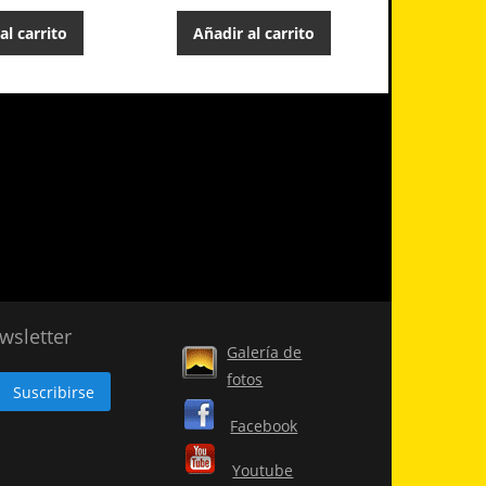
al carrito
Añadir al carrito
Añadir
wsletter
Galería de
fotos
Facebook
Youtube