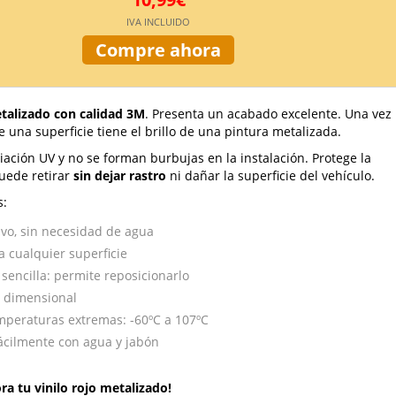
IVA INCLUIDO
Compre ahora
etalizado con calidad 3M
. Presenta un acabado excelente. Una vez
 una superficie tiene el brillo de una pintura metalizada.
iación UV y no se forman burbujas en la instalación. Protege la
puede retirar
sin dejar rastro
ni dañar la superficie del vehículo.
s:
vo, sin necesidad de agua
a cualquier superficie
 sencilla: permite reposicionarlo
d dimensional
mperaturas extremas: -60ºC a 107ºC
fácilmente con agua y jabón
ra tu vinilo rojo metalizado!