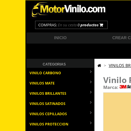
COMPRAS:
En su cesta
0
productos
INICIO
CREAR 
CATEGORIAS
>
VINILOS BR
VINILO CARBONO
Vinilo
VINILOS MATE
Marca:
VINILOS BRILLANTES
VINILOS SATINADOS
VINILOS CEPILLADOS
VINILOS PROTECCION