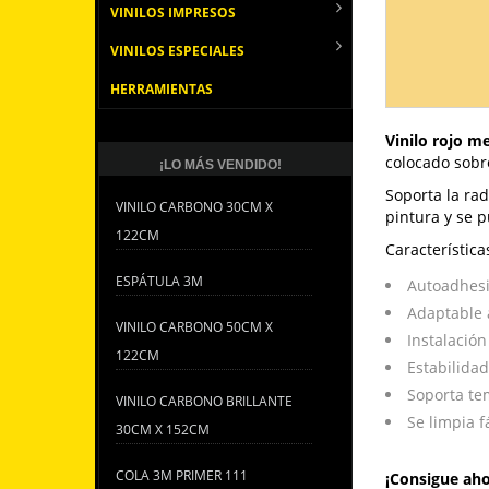
VINILOS IMPRESOS
VINILOS ESPECIALES
HERRAMIENTAS
Vinilo rojo m
colocado sobre
¡LO MÁS VENDIDO!
Soporta la rad
VINILO CARBONO 30CM X
pintura y se 
122CM
Característica
ESPÁTULA 3M
Autoadhesi
Adaptable 
VINILO CARBONO 50CM X
Instalación
122CM
Estabilida
Soporta te
VINILO CARBONO BRILLANTE
Se limpia 
30CM X 152CM
COLA 3M PRIMER 111
¡Consigue aho