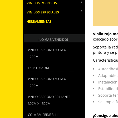
VINILOS IMPRESOS
VINILOS ESPECIALES
HERRAMIENTAS
Vinilo rojo m
colocado sobre
¡LO MÁS VENDIDO!
Soporta la rad
VINILO CARBONO 30CM X
pintura y se 
122CM
Característica
ESPÁTULA 3M
Autoadhesi
Adaptable 
VINILO CARBONO 50CM X
Instalación
122CM
Estabilida
Soporta te
VINILO CARBONO BRILLANTE
Se limpia 
30CM X 152CM
COLA 3M PRIMER 111
¡Consigue aho