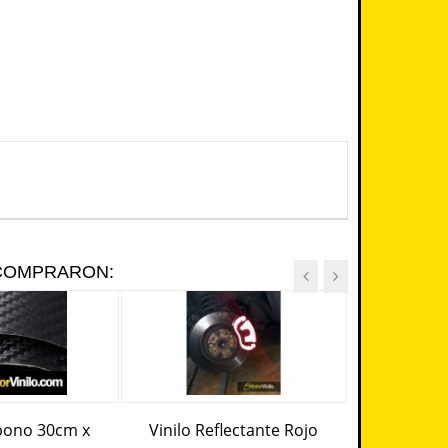
 COMPRARON:
rbono 30cm x
Vinilo Reflectante Rojo
Esp