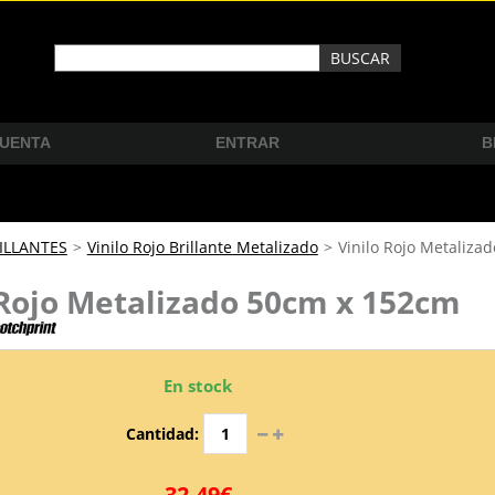
CUENTA
ENTRAR
B
ILLANTES
>
Vinilo Rojo Brillante Metalizado
>
Vinilo Rojo Metaliza
 Rojo Metalizado 50cm x 152cm
En stock
Cantidad:
32,49€