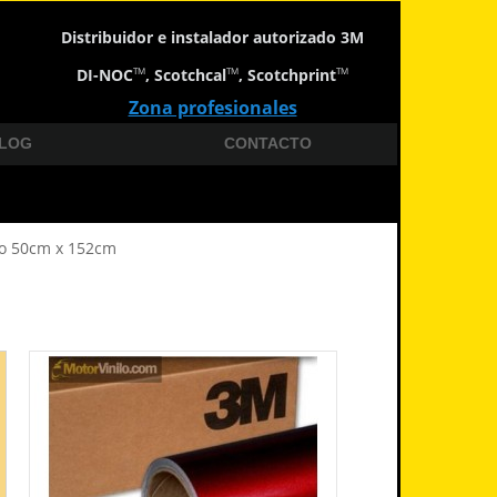
Distribuidor e instalador autorizado 3M
DI-NOC
, Scotchcal
, Scotchprint
TM
TM
TM
Zona profesionales
LOG
CONTACTO
do 50cm x 152cm