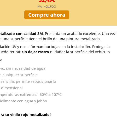
IVA INCLUIDO
Compre ahora
etalizado con calidad 3M
. Presenta un acabado excelente. Una vez
 una superficie tiene el brillo de una pintura metalizada.
iación UV y no se forman burbujas en la instalación. Protege la
puede retirar
sin dejar rastro
ni dañar la superficie del vehículo.
s:
vo, sin necesidad de agua
a cualquier superficie
 sencilla: permite reposicionarlo
d dimensional
mperaturas extremas: -60ºC a 107ºC
fácilmente con agua y jabón
ra tu vinilo rojo metalizado!