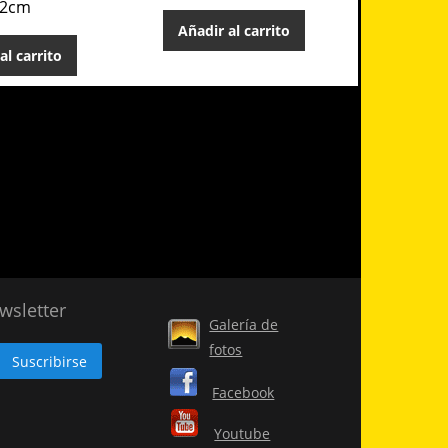
22cm
Añadir al carrito
Añadir
al carrito
wsletter
Galería de
fotos
Facebook
Youtube