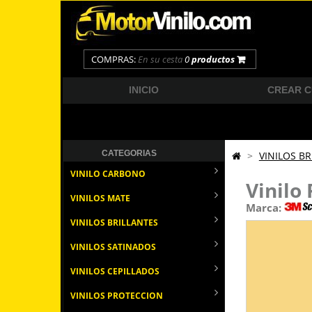
COMPRAS:
En su cesta
0
productos
INICIO
CREAR 
CATEGORIAS
>
VINILOS BR
VINILO CARBONO
Vinilo
VINILOS MATE
Marca:
VINILOS BRILLANTES
VINILOS SATINADOS
VINILOS CEPILLADOS
VINILOS PROTECCION