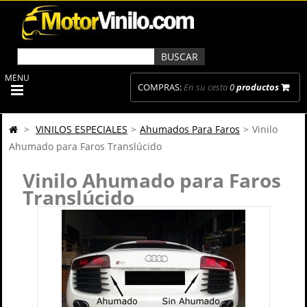
MENU
COMPRAS:
En su cesta
0
productos
>
VINILOS ESPECIALES
>
Ahumados Para Faros
>
Vinilo
Ahumado para Faros Translúcido
Vinilo Ahumado para Faros
Translúcido