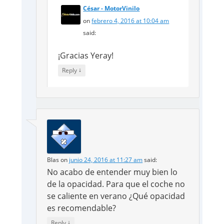
César - MotorVinilo
on
febrero 4, 2016 at 10:04 am
said:
¡Gracias Yeray!
↓
Reply
Blas
on
junio 24, 2016 at 11:27 am
said:
No acabo de entender muy bien lo
de la opacidad. Para que el coche no
se caliente en verano ¿Qué opacidad
es recomendable?
↓
Reply