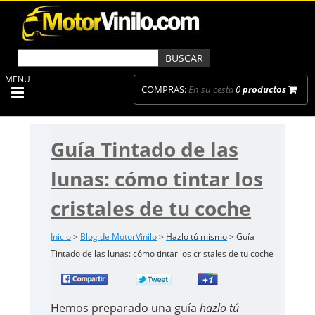
MENU
COMPRAS:
En su cesta
0
productos
Guía Tintado de las
lunas: cómo tintar los
cristales de tu coche
Inicio
>
Blog de MotorVinilo
>
Hazlo tú mismo
> Guía
Tintado de las lunas: cómo tintar los cristales de tu coche
Hemos preparado una guía
hazlo tú