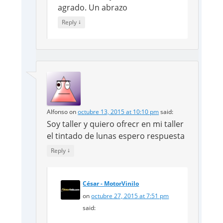
agrado. Un abrazo
↓
Reply
Alfonso
on
octubre 13, 2015 at 10:10 pm
said:
Soy taller y quiero ofrecr en mi taller
el tintado de lunas espero respuesta
↓
Reply
César - MotorVinilo
on
octubre 27, 2015 at 7:51 pm
said: