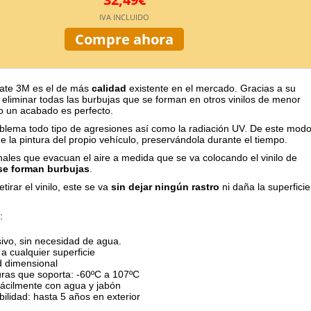
IVA INCLUIDO
Compre ahora
 mate 3M es el de más
calidad
existente en el mercado. Gracias a su
 eliminar todas las burbujas que se forman en otros vinilos de menor
o un acabado es perfecto.
oblema todo tipo de agresiones así como la radiación UV. De este mod
e la pintura del propio vehículo, preservándola durante el tiempo.
ales que evacuan el aire a medida que se va colocando el vinilo de
se forman burbujas
.
etirar el vinilo, este se va
sin dejar ningún rastro
ni daña la superficie
:
ivo, sin necesidad de agua.
a cualquier superficie
d dimensional
ras que soporta: -60ºC a 107ºC
fácilmente con agua y jabón
ilidad: hasta 5 años en exterior