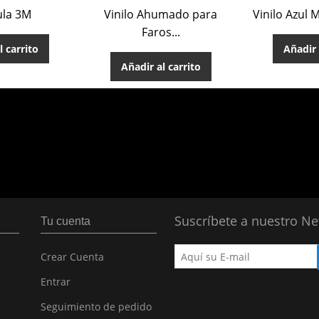
ula 3M
Vinilo Ahumado para
Vinilo Azul 
Faros...
l carrito
Añadir 
Añadir al carrito
Suscríbete a nuestro Ne
Tu cuenta
Crear Cuenta
Entrar
Seguimiento de pedido