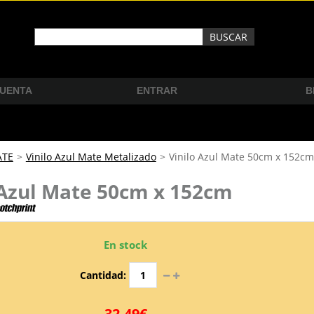
CUENTA
ENTRAR
B
ATE
>
Vinilo Azul Mate Metalizado
>
Vinilo Azul Mate 50cm x 152cm
 Azul Mate 50cm x 152cm
En stock
Cantidad:
32,49€