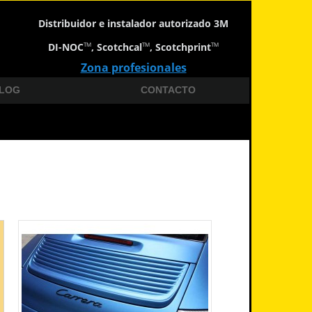
Distribuidor e instalador autorizado 3M
DI-NOC
, Scotchcal
, Scotchprint
TM
TM
TM
Zona profesionales
LOG
CONTACTO