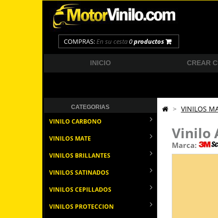
COMPRAS:
En su cesta
0
productos
INICIO
CREAR 
CATEGORIAS
>
VINILOS M
VINILO CARBONO
Vinilo
VINILOS MATE
Marca:
VINILOS BRILLANTES
VINILOS SATINADOS
VINILOS CEPILLADOS
VINILOS PROTECCION