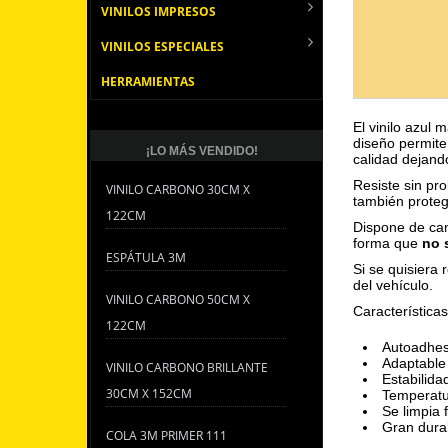
VINILOS IMPRESOS
VINILOS ESPECIALES
HERRAMIENTAS
El vinilo azul
diseño permite
¡LO MÁS VENDIDO!
calidad dejand
Resiste sin pr
VINILO CARBONO 30CM X
también proteg
122CM
Dispone de can
forma que
no 
ESPÁTULA 3M
Si se quisiera r
del vehículo.
VINILO CARBONO 50CM X
Características
122CM
Autoadhes
Adaptable 
VINILO CARBONO BRILLANTE
Estabilida
30CM X 152CM
Temperatu
Se limpia 
Gran durab
COLA 3M PRIMER 111