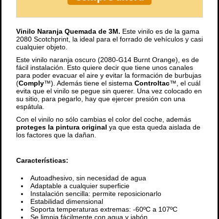
Vinilo Naranja Quemada de 3M.
Este vinilo es de la gama
2080 Scotchprint, la ideal para el forrado de vehículos y casi
cualquier objeto.
Este vinilo naranja oscuro (2080-G14 Burnt Orange), es de
fácil instalación. Esto quiere decir que tiene unos canales
para poder evacuar el aire y evitar la formación de burbujas
(
Comply
™). Además tiene el sistema
Controltac
™, el cuál
evita que el vinilo se pegue sin querer. Una vez colocado en
su sitio, para pegarlo, hay que ejercer presión con una
espátula.
Con el vinilo no sólo cambias el color del coche, además
proteges la pintura original
ya que esta queda aislada de
los factores que la dañan.
Características:
Autoadhesivo, sin necesidad de agua
Adaptable a cualquier superficie
Instalación sencilla: permite reposicionarlo
Estabilidad dimensional
Soporta temperaturas extremas: -60ºC a 107ºC
Se limpia fácilmente con agua y jabón