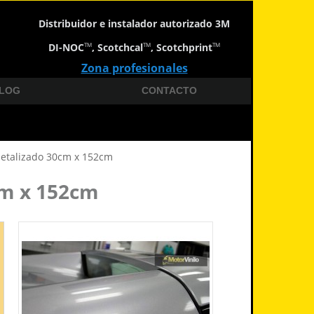
Distribuidor e instalador autorizado 3M
DI-NOC
, Scotchcal
, Scotchprint
TM
TM
TM
Zona profesionales
LOG
CONTACTO
Metalizado 30cm x 152cm
cm x 152cm