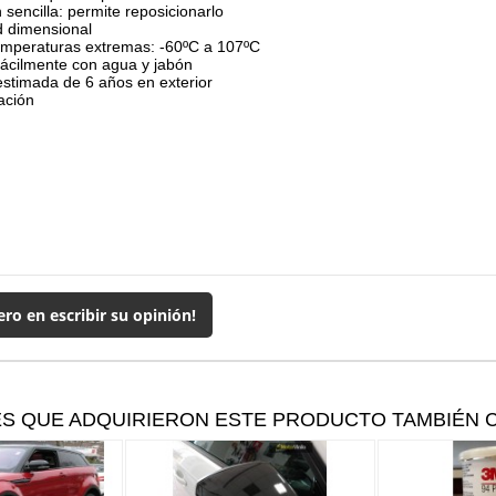
n sencilla: permite reposicionarlo
d dimensional
emperaturas extremas: -60ºC a 107ºC
fácilmente con agua y jabón
stimada de 6 años en exterior
cación
ero en escribir su opinión!
ES QUE ADQUIRIERON ESTE PRODUCTO TAMBIÉN