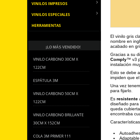
VINILOS IMPRESOS
VINILOS ESPECIALES
HERRAMIENTAS
El vinilo gris 
nombre en ing
acabado en gri
¡LO MÁS VENDIDO!
Gracias a su 
VINILO CARBONO 30CM X
Comply
™ v3 p
instalación m
122CM
Esto se debe a
impiden que el
ESPÁTULA 3M
Una vez tenemo
para fijarlo.
VINILO CARBONO 50CM X
Es
resistente
a
122CM
diseñado para
queda cubierta
encontraba cu
VINILO CARBONO BRILLANTE
Características
30CM X 152CM
Autoadhes
COLA 3M PRIMER 111
Adaptable 