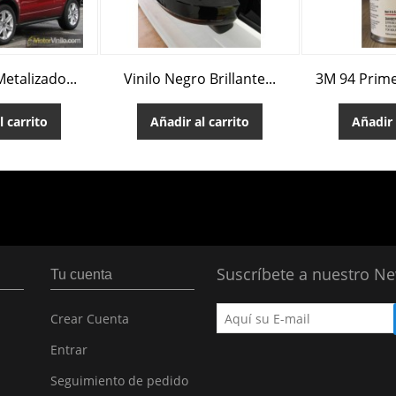
Metalizado...
Vinilo Negro Brillante...
3M 94 Prim
l carrito
Añadir al carrito
Añadir 
Suscríbete a nuestro Ne
Tu cuenta
Crear Cuenta
Entrar
Seguimiento de pedido