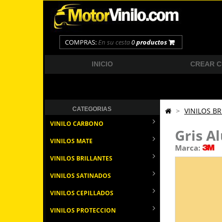
COMPRAS:
En su cesta
0
productos
INICIO
CREAR 
CATEGORIAS
>
VINILOS BR
VINILO CARBONO
Gris A
VINILOS MATE
Marca:
VINILOS BRILLANTES
VINILOS SATINADOS
VINILOS CEPILLADOS
VINILOS PROTECCION