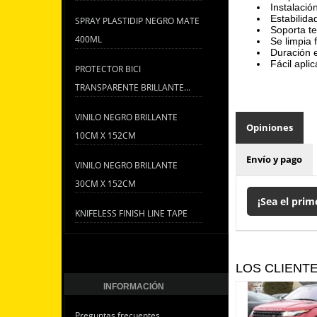
Instalació
Estabilida
SPRAY PLASTIDIP NEGRO MATE
Soporta t
400ML
Se limpia 
Duración e
Fácil apli
PROTECTOR BICI
TRANSPARENTE BRILLANTE...
VINILO NEGRO BRILLANTE
Opiniones
10CM X 152CM
Envío y pago
VINILO NEGRO BRILLANTE
30CM X 152CM
¡Sea el prim
KNIFELESS FINISH LINE TAPE
LOS CLIENT
INFORMACIÓN
Preguntas frecuentes