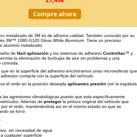
Compre ahora
claro metalizado de 3M es de altísima calidad. También conocido por su
lés 3M™ 1080-G120 Gloss White Aluminum. Tiene un precioso
s aluminio metalizado.
diseño de
fácil aplicación
y los sistemas de adhesivo
Controltac
™ y
ermite la eliminación de burbujas de aire sin problemas y una
uy cómoda.
 que en la superficie del adhesivo encontramos unas microesferas que
 adhesivo contacte con la superficie del vehículo.
s el vinilo en la posición deseada
aplicamos
presión
con la espátula
 las agresiones climatológicas puesto que esta específicamente
 vehículos. Además de
proteger
la pintura original del vehiculo que
 por el vinilo, manteniéndola así en el mismo estado en que se
ando se forró.
:
ivo, sin necesidad de agua
a cualquier superficie