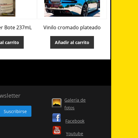
er Bote 237mL
Vinilo cromado plateado
Vinilo A
al carrito
Añadir al carrito
Añadir
wsletter
Galería de
fotos
Facebook
Youtube