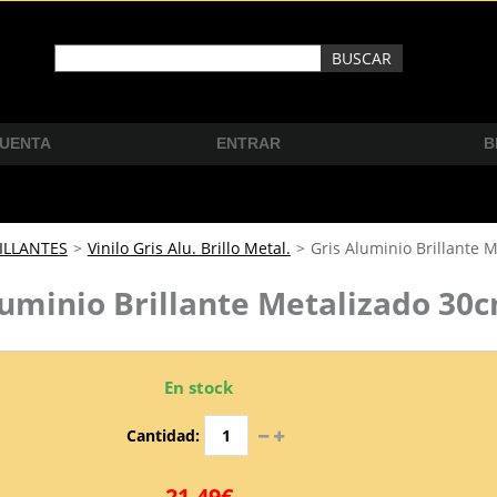
CUENTA
ENTRAR
B
ILLANTES
>
Vinilo Gris Alu. Brillo Metal.
>
Gris Aluminio Brillante 
luminio Brillante Metalizado 30
En stock
Cantidad:
21,49€