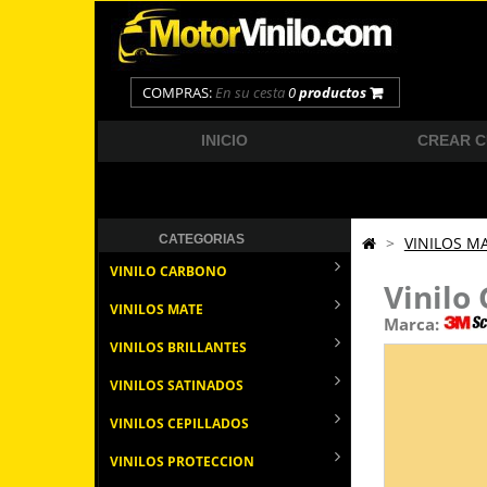
COMPRAS:
En su cesta
0
productos
INICIO
CREAR 
CATEGORIAS
>
VINILOS M
VINILO CARBONO
Vinilo
VINILOS MATE
Marca:
VINILOS BRILLANTES
VINILOS SATINADOS
VINILOS CEPILLADOS
VINILOS PROTECCION