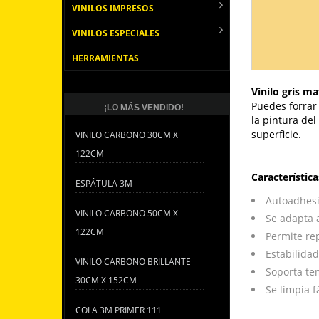
VINILOS IMPRESOS
VINILOS ESPECIALES
HERRAMIENTAS
Vinilo gris m
Puedes forrar
¡LO MÁS VENDIDO!
la pintura del
superficie.
VINILO CARBONO 30CM X
122CM
Característica
ESPÁTULA 3M
Autoadhesi
VINILO CARBONO 50CM X
Se adapta a
122CM
Permite rep
Estabilida
VINILO CARBONO BRILLANTE
Soporta te
30CM X 152CM
Se limpia 
COLA 3M PRIMER 111