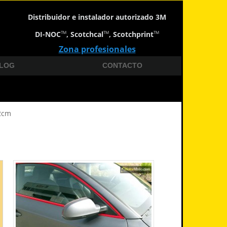
Distribuidor e instalador autorizado 3M
DI-NOC
, Scotchcal
, Scotchprint
TM
TM
TM
Zona profesionales
LOG
CONTACTO
52cm