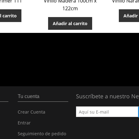
rimer 111
Vinilo Madera 100cm x
Vinilo Naran
122cm
l carrito
Añadir 
Añadir al carrito
Suscríbete a nuestro Ne
Tu cuenta
Crear Cuenta
Entrar
Seguimiento de pedido